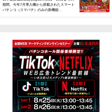
期間、今年7月導入機から搭載されたスマート
パチンコ（スマパチ）のみの新機能…