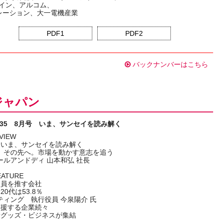
ザイン、アルコム、
ポレーション、大一電機産業
PDF1
PDF2
バックナンバーはこちら
ジャパン
No.335 8月号 いま、サンセイを読み解く
VIEW
／いま、サンセイを読み解く
、その先へ。市場を動かす意志を追う
ールアンドディ 山本和弘 社長
EATURE
業員を推す会社
0代は53.8％
ティング 執行役員 今泉陽介 氏
応援する企業続々
新グッズ・ビジネスが集結