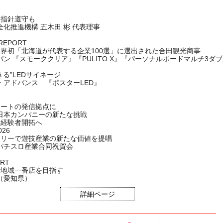
も指針遵守も
化推進機構 五木田 彬 代表理事
REPORT
業界初「北海道が代表する企業100選」に選出された合田観光商事
ン 『スモーククリア』『PULITO X』『パーソナルボードマルチ3ダ
きる”LEDサイネージ
・アドバンス 『ポスターLED』
アートの発信拠点に
日本カンパニーの新たな挑戦
未経験者開拓へ
026
フリーで遊技産業の新たな価値を提唱
パチスロ産業合同祝賀会
ORT
で地域一番店を目指す
（愛知県）
詳細ページ