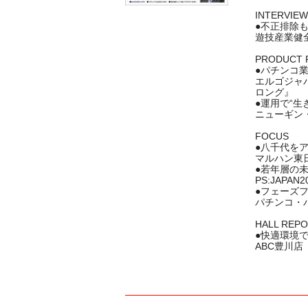
INTERVIEW
●不正排除
遊技産業健全
PRODUCT 
●パチンコ
エルゴジャパ
ロング』
●運用で“生
ニューギン
FOCUS
●八千代を
マルハン東
●若年層の
PS:JAPAN2
●フェーズ
パチンコ・
HALL REP
●快適環境
ABC豊川店