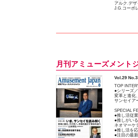
アルク.デ
J.G.コー
月刊アミューズメント
Vol.29 
TOP INTER
●シリーズ
変革と進化
サンセイア
SPECIAL F
●推し活従
●推しがいる2
ネオマーケ
●推し活を
●注目の最