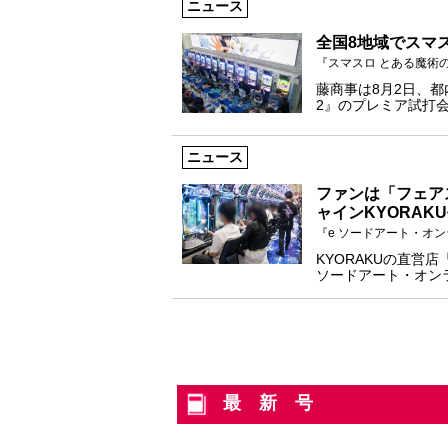
ニュース
全国8地域でスマ
『スマスロ とある魔術
藤商事は8月2日、
2』のプレミア試打会
ニュース
ファンは「フェア
ャインKYORAK
『e ソードアート・オン
KYORAKUの直営
ソードアート・オン
最新号