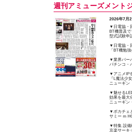
週刊アミューズメント
2026年7
▼日電協・
BT機普及
型式試験申
▼日電協・
「BT機勉
▼業界パー
パチンコ・
▼アニメIP
『L魔法少
ニューギン
▼魅せるLE
効果を最大
ニューギン
▼ポカチェ
サミー m HO
▼特集 設
京楽サーキ