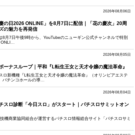
2026年08月06日
の日2026 ONLINE」を8月7日に配信｜「花の慶次」20周
ズの魅力を再発信
8月7日午後9時から、YouTubeのニューギン公式チャンネルで特別
ONLI…
2026年08月05日
ボーナスループ｜平和『L転生王女と天才令嬢の魔法革命』
マスロ新機種『L転生王女と天才令嬢の魔法革命』（オリンピアエステ
。パチンコホールの導…
2026年08月04日
チスロ診断「今日スロ」がスタート｜パチスロサミットオン
技機商業協同組合が運営するパチスロ情報総合サイト「パチスロサミ