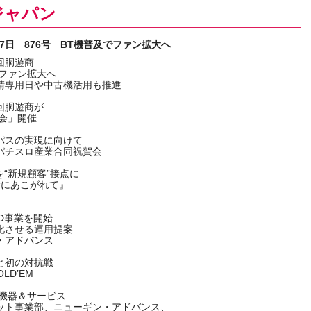
ジャパン
月27日 876号 BT機普及でファン拡大へ
回胴遊商
でファン拡大へ
請専用日や中古機活用も推進
回胴遊商が
強会」開催
パスの実現に向けて
パチスロ産業合同祝賀会
を“新規顧客”接点に
女にあこがれて』
D事業を開始
化させる運用提案
・アドバンス
と初の対抗戦
LD’EM
備機器＆サービス
ット事業部、ニューギン・アドバンス、