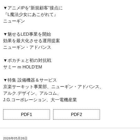
▼アニメIPを“新規顧客”接点に
『L魔法少女にあこがれて』
ニューギン
▼魅せるLED事業を開始
効果を最大化させる運用提案
ニューギン・アドバンス
▼ポカチェと初の対抗戦
サミー m HOLD’EM
▼特集 設備機器＆サービス
京楽サーキット事業部、ニューギン・アドバンス、
アルク.デザイン、アルコム、
J.G.コーポレーション、大一電機産業
PDF1
PDF2
2026年05月26日