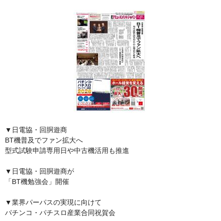
▼日電協・回胴遊商
BT機普及でファン拡大へ
型式試験申請専用日や中古機活用も推進
▼日電協・回胴遊商が
「BT機勉強会」開催
▼業界パーパスの実現に向けて
パチンコ・パチスロ産業合同祝賀会