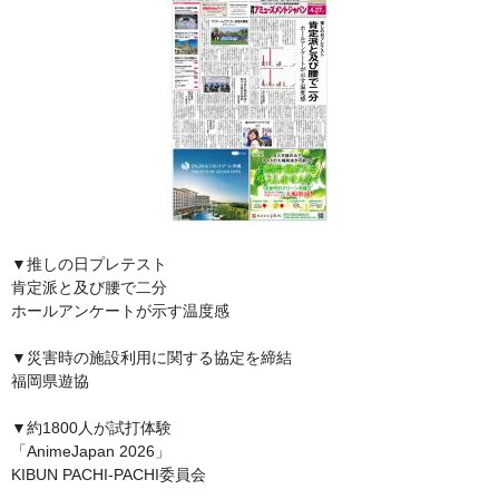
▼推しの日プレテスト
肯定派と及び腰で二分
ホールアンケートが示す温度感
▼災害時の施設利用に関する協定を締結
福岡県遊協
▼約1800人が試打体験
「AnimeJapan 2026」
KIBUN PACHI-PACHI委員会