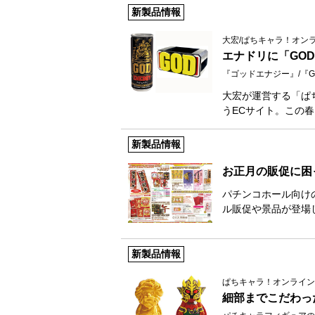
新製品情報
大宏/ぱちキャラ！オン
エナドリに「GO
『ゴッドエナジー』/『G
大宏が運営する「ぱ
うECサイト。この
新製品情報
お正月の販促に困
パチンコホール向け
ル販促や景品が登場
新製品情報
ぱちキャラ！オンライン
細部までこだわっ