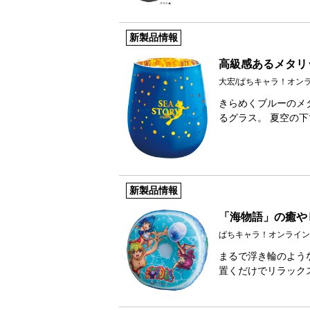
新製品情報
高級感あるメタリ
大宏/ぱちキャラ！オン
きらめくブルーのメ
るグラス。 夏空の
新製品情報
「海物語」の癒や
ぱちキャラ！オンライン
まるで浮き輪のよう
置くだけでリラック