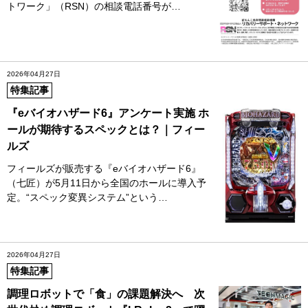
トワーク」（RSN）の相談電話番号が…
2026年04月27日
特集記事
『eバイオハザード6』アンケート実施 ホ
ールが期待するスペックとは？｜フィー
ルズ
フィールズが販売する『eバイオハザード6』
（七匠）が5月11日から全国のホールに導入予
定。“スペック変異システム”という…
2026年04月27日
特集記事
調理ロボットで「食」の課題解決へ 次