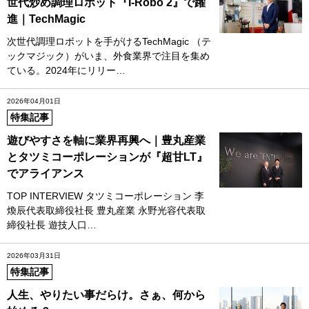
世代炒め調理ロボット『I‐Robo 2』で躍
進｜TechMagic
次世代調理ロボットを手がけるTechMagic （テ
ックマジック）がいま、外食業界で注目を集め
ている。2024年にリリー…
2026年04月01日
特集記事
遊びやすさを軸に業界再興へ｜豊丸産業
とタツミコーポレーションが『超甘LT』
でアライアンス
TOP INTERVIEW タツミコーポレーション 李
煥辰代表取締役社長 豊丸産業 永野光容代表取
締役社長 遊技人口…
2026年03月31日
特集記事
人生、やりたい事だらけ。さぁ、何から