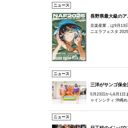
ニュース
長野県最大級のア
京楽産業．は9月1
ニエラフェスタ 20
ニュース
三洋がサンゴ保全
5月23日から6月1
ャインシティ 沖縄
ニュース
日工組のインバウ