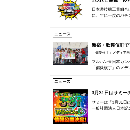
日本遊技機工業組合
に、年に一度のパチ
ニュース
新宿・歌舞伎町で
「偏愛横丁」メディア向
マルハン東日本カン
「偏愛横丁」のメデ
ニュース
3月31日はサミ
サミーは「3月31日
一般社団法人日本記