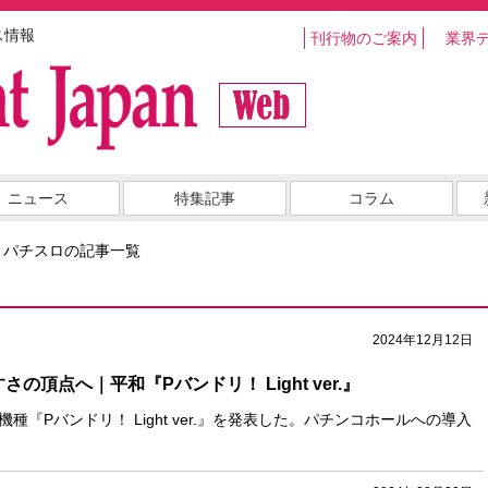
ス情報
刊行物のご案内
業界
ニュース
特集記事
コラム
・パチスロの記事一覧
2024年12月12日
の頂点へ｜平和『Pバンドリ！ Light ver.』
機種『Pバンドリ！ Light ver.』を発表した。パチンコホールへの導入