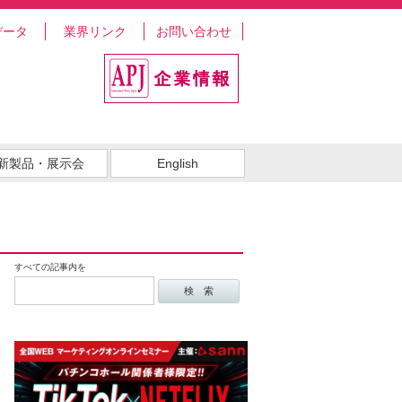
データ
業界リンク
お問い合わせ
新製品・展示会
English
すべての記事内を