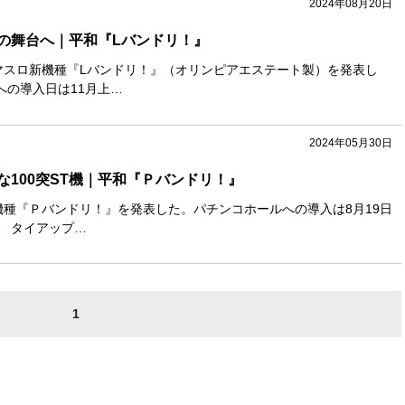
2024年08月20日
の舞台へ｜平和『Lバンドリ！』
スマスロ新機種『Lバンドリ！』（オリンピアエステート製）を発表し
への導入日は11月上…
2024年05月30日
な100突ST機｜平和『Ｐバンドリ！』
機種『Ｐバンドリ！』を発表した。パチンコホールへの導入は8月19日
。 タイアップ…
1