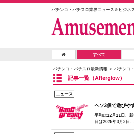
パチンコ・パチスロ業界ニュース＆ビジネ
すべて
パチンコ・パチスロ最新情報
パチンコ
記事一覧（Afterglow）
ニュース
ヘソ3個で遊びやすさ
平和は12月11日、新
日は2025年3月3日…