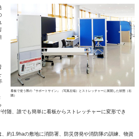
急
の
れ
害
担
普
を
手
、
看板で使う際の『サポートサイン』（写真左端）とストレッチャーに展開した状態（右
隣）
軽
も
が付随、誰でも簡単に看板からストレッチャーに変形でき
、約1.9haの敷地に消防署、防災啓発や消防隊の訓練、物資