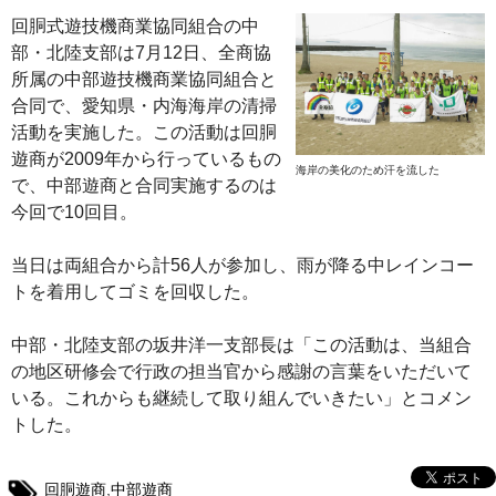
回胴式遊技機商業協同組合の中
部・北陸支部は7月12日、全商協
所属の中部遊技機商業協同組合と
合同で、愛知県・内海海岸の清掃
活動を実施した。この活動は回胴
遊商が2009年から行っているもの
海岸の美化のため汗を流した
で、中部遊商と合同実施するのは
今回で10回目。
当日は両組合から計56人が参加し、雨が降る中レインコー
トを着用してゴミを回収した。
中部・北陸支部の坂井洋一支部長は「この活動は、当組合
の地区研修会で行政の担当官から感謝の言葉をいただいて
いる。これからも継続して取り組んでいきたい」とコメン
トした。
回胴遊商
,
中部遊商