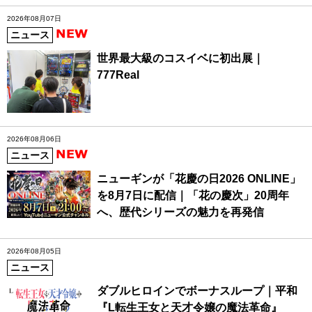
2026年08月07日
ニュース
世界最大級のコスイベに初出展｜
777Real
2026年08月06日
ニュース
ニューギンが「花慶の日2026 ONLINE」
を8月7日に配信｜「花の慶次」20周年
へ、歴代シリーズの魅力を再発信
2026年08月05日
ニュース
ダブルヒロインでボーナスループ｜平和
『L転生王女と天才令嬢の魔法革命』