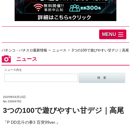
MENU
パチンコ・パチスロ最新情報
ニュース
3つの100で遊びやすい甘デジ｜高尾
ニュース
ニュース内を
2025年03月13日
No.10004781
3つの100で遊びやすい甘デジ｜高尾
『P DD北斗の拳3 百突99ver.』