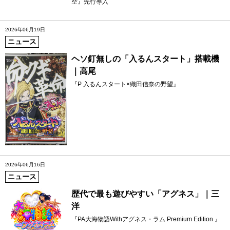
空』先行導入
2026年06月19日
ニュース
ヘソ釘無しの「入るんスタート」搭載機
｜高尾
『P 入るんスタート×織田信奈の野望』
2026年06月16日
ニュース
歴代で最も遊びやすい「アグネス」｜三
洋
『PA大海物語Withアグネス・ラム Premium Edition 』