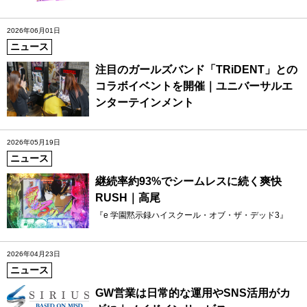
2026年06月01日
ニュース
注目のガールズバンド「TRiDENT」との
コラボイベントを開催｜ユニバーサルエ
ンターテインメント
2026年05月19日
ニュース
継続率約93%でシームレスに続く爽快
RUSH｜高尾
『e 学園黙示録ハイスクール・オブ・ザ・デッド3』
2026年04月23日
ニュース
GW営業は日常的な運用やSNS活用がカ