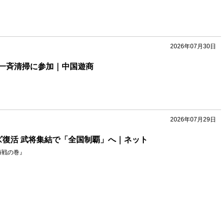
2026年07月30日
一斉清掃に参加｜中国遊商
2026年07月29日
ズ復活 武将集結で「全国制覇」へ｜ネット
海戦の巻』