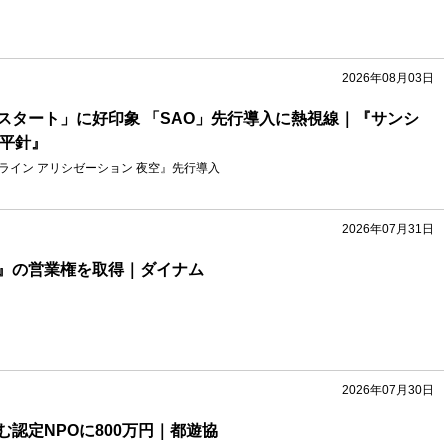
2026年08月03日
スタート」に好印象 「SAO」先行導入に熱視線｜『サンシ
U平針』
ライン アリシゼーション 夜空』先行導入
2026年07月31日
』の営業権を取得｜ダイナム
2026年07月30日
認定NPOに800万円｜都遊協