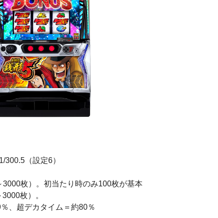
/300.5（設定6）
枚～3000枚）。初当たり時のみ100枚が基本
～3000枚）。
9％、超デカタイム＝約80％