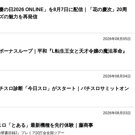
の日2026 ONLINE」を8月7日に配信｜「花の慶次」20周
ズの魅力を再発信
2026年08月05日
ボーナスループ｜平和『L転生王女と天才令嬢の魔法革命』
2026年08月04日
チスロ診断「今日スロ」がスタート｜パチスロサミットオン
2026年08月03日
スロ「とある」最新機種を先行体験｜藤商事
の禁書目録2』プレミア試打会全国ツアー