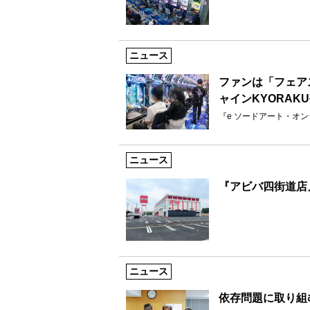
ニュース
ファンは「フェア
ャインKYORAK
『e ソードアート・オン
ニュース
『アビバ四街道店
ニュース
依存問題に取り組む