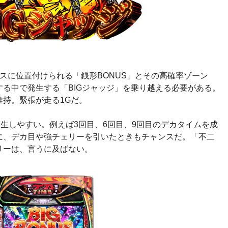
ーナスに位置付けられる「銭形BONUS」とその高確率ゾーン
来する中で発生する「BIGジャッジ」を乗り越える必要がある。
持。緊張が走る1Gだ。
発生しやすい。例えば3回目、6回目、9回目のデカタイムを成
に、デカ目や強チェリーを引いたときもチャンスだ。「不二
リーは、言うに及ばない。