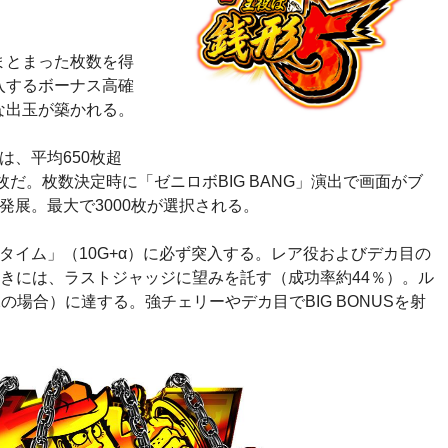
。まとまった枚数を得
入するボーナス高確
な出玉が築かれる。
数は、平均650枚超
枚だ。枚数決定時に「ゼニロボBIG BANG」演出で画面がブ
発展。最大で3000枚が選択される。
デカタイム」（10G+α）に必ず突入する。レア役およびデカ目の
ないときには、ラストジャッジに望みを託す（成功率約44％）。ル
の場合）に達する。強チェリーやデカ目でBIG BONUSを射
。