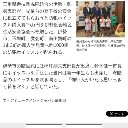
三重県遊技業協同組合の伊勢・鳥
羽支部が、児童らの登下校の安全
に役立ててもらおうと防犯ホイッ
スル購入費15万円を伊勢度会地区
生活安全協会へ寄贈した。伊勢
市、玉城町、度会町、南伊勢町の
後列左から柿坪則夫伊勢・鳥羽支部
1市3町の新入学児童へ約1000個
長、鈴木健一伊勢市長、小林貴法伊勢
市教育長
の防犯ホイッスルが配られる。
伊勢市の贈呈式には柿坪則夫支部長が出席し鈴木健一市長
にホイッスルを手渡した当日は新一年生らも出席し、寄贈
品のホイッスルを吹き鳴らし、「怖い人がいたら思いっき
り笛を吹く」と話していた。
文＝アミューズメントジャパン編集部