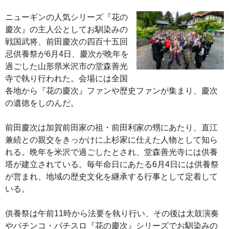
ニューギンの人気シリーズ『花の
慶次』の主人公としてお馴染みの
戦国武将、前田慶次の四百十五回
忌供養祭が6月4日、慶次が晩年を
過ごした山形県米沢市の堂森善光
寺で執り行われた。会場には全国
各地から『花の慶次』ファンや歴史ファンが集まり、慶次
の遺徳をしのんだ。
前田慶次は加賀前田家の祖・前田利家の甥にあたり、直江
兼続との親交をきっかけに上杉家に仕えた人物として知ら
れる。晩年を米沢で過ごしたとされ、堂森善光寺には供養
塔が建立されている。毎年命日にあたる6月4日には供養祭
が営まれ、地域の歴史文化を継承する行事として定着して
いる。
供養祭は午前11時から法要を執り行い、その後は太鼓演奏
やパチンコ・パチスロ『花の慶次』シリーズでお馴染みの