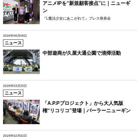
アニメIPを“新規顧客接点”に｜ニューギ
ン
『L魔法少女にあこがれて』プレス発表会
2026年06月09日
ニュース
中部遊商が久屋大通公園で清掃活動
2026年03月25日
ニュース
「A.P.Pプロジェクト」から大人気版
権“リコリコ”登場｜パーラーニューギン
2026年02月02日