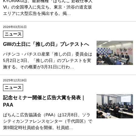
KYORAKUは、最新機種『ぱちんこ 必殺仕事人
Ⅵ』の全国導入に先立ち、東京・渋谷の道玄坂
エリアに大型広告を掲出する。掲…
2026年03月31日
ニュース
GWの土日に「推しの日」プレテストへ
パチンコ・パチスロ産業「推しの日」委員会は
5月2日と3日、「推しの日」のプレテストを実
施する。その概要が3月31日に行わ…
2025年12月19日
ニュース
記念セミナー開催と広告大賞を発表｜
PAA
ぱちんこ広告協議会（PAA）は12月8日、ソラ
シティカンファレンスセンター（千代田区）で
第9期定時社員総会を開催。社員総…