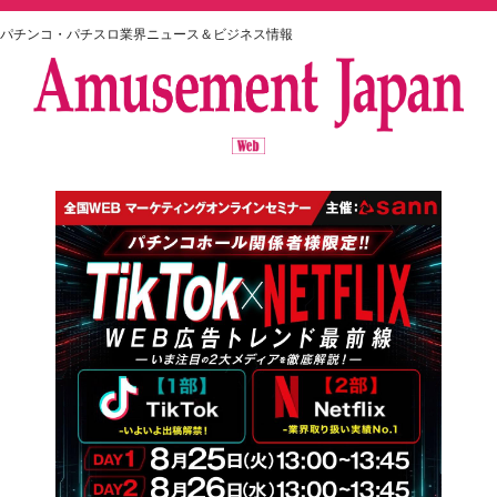
パチンコ・パチスロ業界ニュース＆ビジネス情報