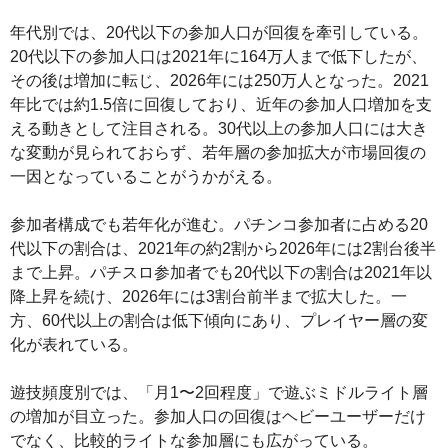
年代別では、20代以下の参加人口が回復を牽引している。
20代以下の参加人口は2021年に164万人まで低下したが、
その後は増加に転じ、2026年には250万人となった。2021
年比では約1.5倍に回復しており、近年の参加人口増加を支
える動きとして注目される。30代以上の参加人口には大き
な変動が見られておらず、若年層の参加拡大が市場回復の
一因となっていることがうかがえる。
参加者構成でも若年化が進む。パチンコ参加者に占める20
代以下の割合は、2021年の約2割から2026年には2割台後半
まで上昇。パチスロ参加者でも20代以下の割合は2021年以
降上昇を続け、2026年には3割台前半まで拡大した。一
方、60代以上の割合は低下傾向にあり、プレイヤー層の変
化が表れている。
遊技頻度別では、「月1〜2回程度」で遊ぶミドルライト層
の増加が目立った。参加人口の回復はヘビーユーザーだけ
でなく、比較的ライトな参加層にも広がっている。