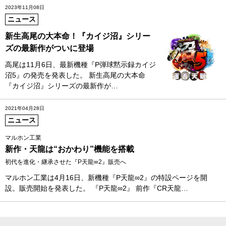
2023年11月08日
ニュース
新生高尾の大本命！『カイジ沼』シリー
ズの最新作がついに登場
高尾は11月6日、最新機種『P弾球黙示録カイジ
沼5』の発売を発表した。 新生高尾の大本命
『カイジ沼』シリーズの最新作が…
2021年04月28日
ニュース
マルホン工業
新作・天龍は“おかわり”機能を搭載
初代を進化・継承させた『P天龍∞2』販売へ
マルホン工業は4月16日、新機種『P天龍∞2』の特設ページを開
設。販売開始を発表した。 『P天龍∞2』 前作『CR天龍…