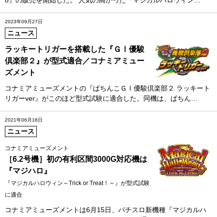
2023年09月27日
ニュース
ラッキートリガーを搭載した『ＧⅠ優駿
倶楽部２』が型式適合／コナミアミュー
ズメント
コナミアミューズメントの『ぱちんこＧⅠ優駿倶楽部２ ラッキート
リガーver』がこのほど型式試験に適合した。同機は、ぱちん…
2021年06月16日
ニュース
コナミアミューズメント
［6.2号機］初の有利区間3000G対応機は
『マジハロ』
『マジカルハロウィン～Trick or Treat！～』が型式試験
に適合
コナミアミューズメントは6月15日、パチスロ新機種『マジカルハ