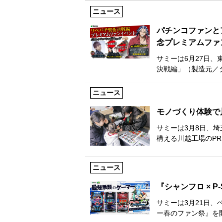
ニュース
パチンコファンと
念プレミアムファ
サミーは6月27日、
決戦編」（製造元／
ニュース
モノづくり体験で
サミーは3月8日、
構える川越工場のP
ニュース
『シャンフロ × P
サミーは3月21日、ベ
ー春のファン祭』を