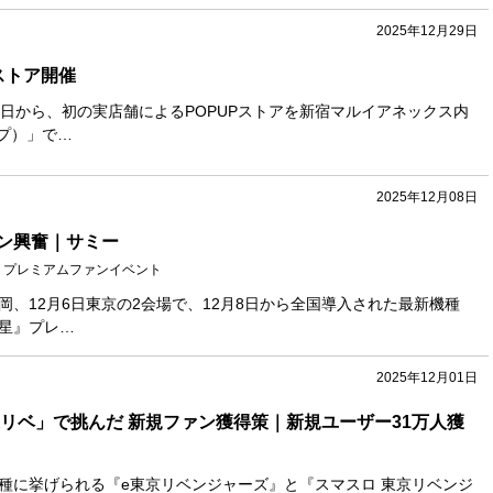
2025年12月29日
ストア開催
月4日から、初の実店舗によるPOPUPストアを新宿マルイアネックス内
ップ）」で…
2025年12月08日
ン興奮｜サミー
星』プレミアムファンイベント
福岡、12月6日東京の2会場で、12月8日から全国導入された最新機種
凶星』プレ…
2025年12月01日
東リベ」で挑んだ 新規ファン獲得策｜新規ユーザー31万人獲
機種に挙げられる『e東京リベンジャーズ』と『スマスロ 東京リベンジ