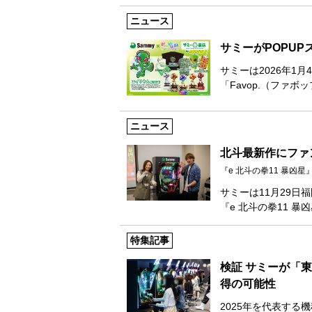
ニュース
サミーがPOPUP
サミーは2026年1
「Favop.（ファボ
ニュース
北斗最新作にファ
『e 北斗の拳11 暴凶
サミーは11月29日
『e 北斗の拳11 暴
特集記事
検証 サミーが「
得の可能性
2025年を代表する