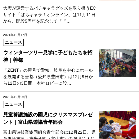
大宏が運営するパチキャラグッズを取り扱うEC
サイト「ぱちキャラ！オンライン」は11月11日
から、開設5周年を記念して「『…
2024年12月17日
ニュース
ウィンターツリー見学に子どもたちを招
待｜善都
「ZENT」の屋号で愛知、岐阜を中心にホール
を展開する善都（愛知県豊田市）は12月9日か
ら12日の3日間、本社ロビーに設…
2023年12月25日
ニュース
児童養護施設の園児にクリスマスプレゼ
ント｜富山県遊協青年部会
富山県遊技業協同組合青年部会は12月22日、児
童養護施設・恵光学園（富山市）の園児41人に