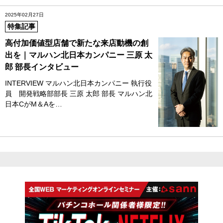
2025年02月27日
特集記事
高付加価値型店舗で新たな来店動機の創
出を｜マルハン北日本カンパニー 三原 太
郎 部長インタビュー
INTERVIEW マルハン北日本カンパニー 執行役
員 開発戦略部部長 三原 太郎 部長 マルハン北
日本CがM＆Aを…