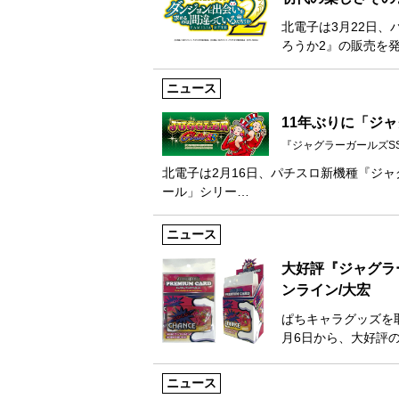
北電子は3月22日
ろうか2』の販売を発
ニュース
11年ぶりに「ジ
『ジャグラーガールズS
北電子は2月16日、パチスロ新機種『ジャ
ール」シリー…
ニュース
大好評『ジャグラ
ンライン/大宏
ぱちキャラグッズを
月6日から、大好評
ニュース