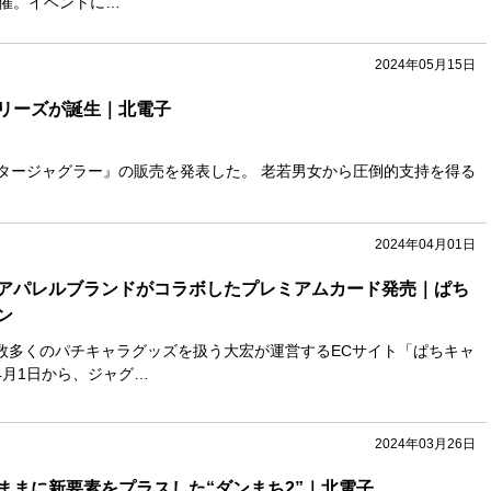
開催。イベントに…
2024年05月15日
リーズが誕生｜北電子
スタージャグラー』の販売を発表した。 老若男女から圧倒的支持を得る
2024年04月01日
アパレルブランドがコラボしたプレミアムカード発売｜ぱち
ン
数多くのパチキャラグッズを扱う大宏が運営するECサイト「ぱちキャ
4月1日から、ジャグ…
2024年03月26日
ままに新要素をプラスした“ダンまち2”｜北電子