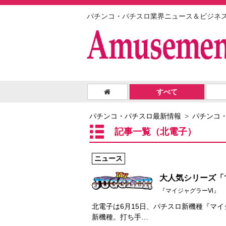
パチンコ・パチスロ業界ニュース＆ビジネ
すべて
パチンコ・パチスロ最新情報
パチンコ
記事一覧（北電子）
ニュース
大人気シリーズ「
『マイジャグラーⅥ』
北電子は6月15日、パチスロ新機種『マ
新機種。打ち手…