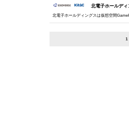
北電子ホールディ
北電子ホールディングスは仮想空間GameFi「
1