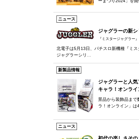
ーまつり2024」を
ニュース
ジャグラーの新シ
『ミスタージャグラー』
北電子は5月13日、パチスロ新機種『ミ
ジャグラーシリ…
新製品情報
ジャグラーと人気
キャラ！オンライ
景品から装飾品まで
ラ！オンライン」は
ニュース
初代の楽しさその