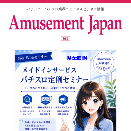
パチンコ・パチスロ業界ニュース＆ビジネス情報