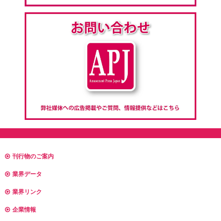
刊行物のご案内
業界データ
業界リンク
企業情報