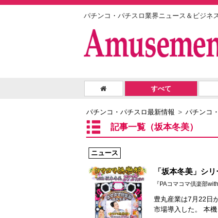
パチンコ・パチスロ業界ニュース＆ビジネ
すべて
パチンコ・パチスロ最新情報
パチンコ
記事一覧（坂本冬美）
ニュース
「坂本冬美」シリ
『PAコマコマ倶楽部with坂
豊丸産業は7月22日か
市場導入した。 本機