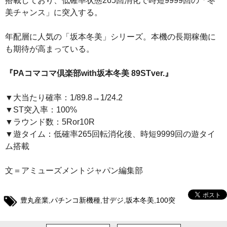
搭載しており、低確率状態265回消化で時短9999回の「冬
美チャンス」に突入する。
年配層に人気の「坂本冬美」シリーズ。本機の長期稼働に
も期待が高まっている。
『PAコマコマ倶楽部with坂本冬美 89STver.』
▼大当たり確率：1/89.8→1/24.2
▼ST突入率：100%
▼ラウンド数：5Ror10R
▼遊タイム：低確率265回転消化後、時短9999回の遊タイ
ム搭載
文＝アミューズメントジャパン編集部
豊丸産業
,
パチンコ新機種
,
甘デジ
,
坂本冬美
,
100突