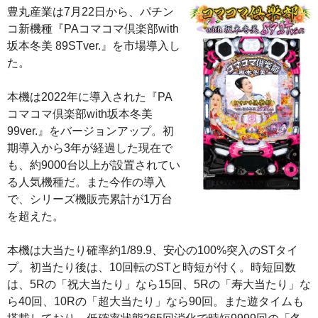
豊丸産業は7月22日から、パチン
コ新機種『PAコマコマ倶楽部with
坂本冬美 89STver.』を市場導入し
た。
本機は2022年に導入された『PA
コマコマ倶楽部with坂本冬美
99ver.』をバージョンアップ。初
期導入から3年が経過した現在で
も、約9000台以上が設置されてい
る人気機種だ。また今作の導入
で、シリーズ機販売累計が1万台
を超えた。
本機は大当たり確率約1/89.9、安心の100%突入のSTタイ
プ。初当たり後は、10回転のSTと時短が付く。時短回数
は、5Rの「祝大当たり」なら15回、5Rの「寿大当たり」な
ら40回、10Rの「超大当たり」なら90回。また遊タイムも