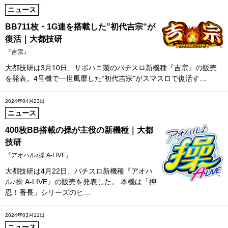
ニュース
BB711枚・1G連を搭載した‟初代吉宗“が
復活｜大都技研
『吉宗』
大都技研は3月10日、サボハニ製のパチスロ新機種『吉宗』の販売
を発表。4号機で一世風靡した“初代吉宗”がスマスロで復活す…
2024年04月23日
ニュース
400枚BB搭載の操が主役の新機種｜大都
技研
『アオハル♪操 A-LIVE』
大都技研は4月22日、パチスロ新機種『アオハ
ル♪操 A-LIVE』の販売を発表した。 本機は「押
忍！番長」シリーズのヒ…
2024年03月11日
ニュース