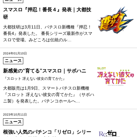
スマスロ『押忍！番長４』発表｜大都技
研
大都技研は3月11日、パチスロ新機種『押忍！
番長4』発表した。 番長シリーズ最新作がスマ
スロで登場。みどころは伝統のル…
2024年01月10日
ニュース
新感覚の“育てる”スマスロ｜サボハニ
『スロット 冴えない彼女の育てかた』
大都販売は1月9日、スマートパチスロ新機種
『スロット 冴えない彼女の育てかた』（サボハ
ニ製）を発表した。パチンコホールへ…
2023年10月11日
ニュース
根強い人気のパチンコ「リゼロ」シリー