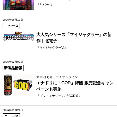
『ヤバチバ』
2026年06月17日
ニュース
大人気シリーズ「マイジャグラー」の新
作｜北電子
『マイジャグラーⅥ』
2026年02月09日
新製品情報
大宏/ぱちキャラ！オンライン
エナドリに「GOD」降臨 販売記念キャン
ペーンも実施
『ゴッドエナジー』/『GOD箱』
2026年01月21日
ニュース