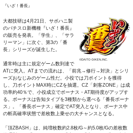
『いざ！番長』
大都技研は4月21日、サボハニ製
のパチスロ新機種『いざ！番長』
の販売を発表。「学生」、「サラ
リーマン」に次ぐ、第3の「番
長」シリーズが誕生した。
©DAITO GIKEN,INC.
通常時は主に規定ゲーム数到達で
ATに突入。ATまでの流れは、「前兆→修行→対決」とシリ
ーズおなじみのゲーム性だ。小役では刀ポイントを獲得
し、刀ポイントMAX時にCZを抽選。CZ「刺客ZONE」は成
功率約40％で、小役成立でボーナス・AT期待度がアップす
る。ボーナスは告知タイプを3種類から選べる「番長ボーナ
ス」。「番長ボーナス」確定でAT突入となり、ボーナス中
の斬高確率状態で差枚数上乗せの大チャンスとなる。
「頂ZBASH」は、純増枚数約2.8枚/G～約5.0枚/Gの差枚数