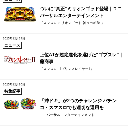
ついに“真正”ミリオンゴッド登場｜ユニ
バーサルエンターテインメント
『スマスロ ミリオンゴッド-神々の軌跡-』
2025年12月24日
ニュース
上位ATが超絶進化を遂げた“ゴブスレ”｜
藤商事
『スマスロ ゴブリンスレイヤーⅡ』
2025年12月16日
特集記事
「沖ドキ」が2つのチャレンジ パチン
コ・スマスロでも適切な運用を
ユニバーサルエンターテインメント