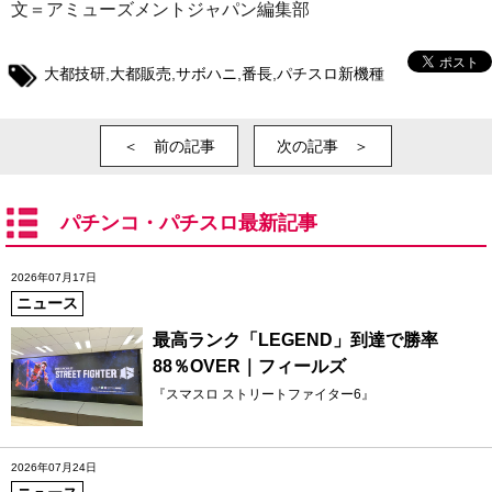
文＝アミューズメントジャパン編集部
大都技研
,
大都販売
,
サボハニ
,
番長
,
パチスロ新機種
＜ 前の記事
次の記事 ＞
パチンコ・パチスロ最新記事
2026年07月17日
ニュース
最高ランク「LEGEND」到達で勝率
88％OVER｜フィールズ
『スマスロ ストリートファイター6』
2026年07月24日