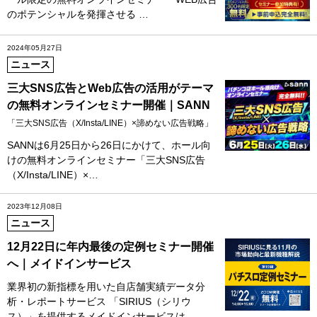
のポテンシャルを発揮させる …
2024年05月27日
ニュース
三大SNS広告とWeb広告の活用がテーマ
の無料オンラインセミナー開催｜SANN
「三大SNS広告（X/Insta/LINE）×諦めない広告戦略」
SANNは6月25日から26日にかけて、ホール向
けの無料オンラインセミナー「三大SNS広告
（X/Insta/LINE）×…
2023年12月08日
ニュース
12月22日に年内最後の定例セミナー開催
へ｜メイドインサービス
業界初の新指標を用いた自店舗実績データ分
析・レポートサービス 「SIRIUS（シリウ
ス）」を提供するメイドインサービスは…