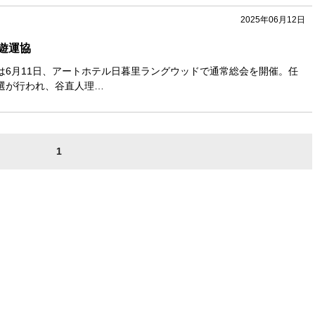
2025年06月12日
遊運協
は6月11日、アートホテル日暮里ラングウッドで通常総会を開催。任
選が行われ、谷直人理…
1