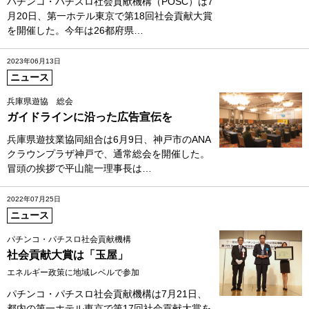
パチンコ・パチスロ社会貢献機構（POSC）は7
月20日、第一ホテル東京で第18回社会貢献大賞
を開催した。今年は26都府県…
2023年06月13日
ニュース
兵庫県遊協 総会
ガイドラインに沿った広告宣伝を
兵庫県遊技業協同組合は6月9日、神戸市のANA
クラウンプラザ神戸で、通常総会を開催した。
冒頭の挨拶で平山龍一理事長は…
2022年07月25日
ニュース
パチンコ・パチスロ社会貢献機構
社会貢献大賞は「玉屋」
エネルギー政策に地域レベルで参加
パチンコ・パチスロ社会貢献機構は7月21日、
都内の第一ホテル東京で第17回社会貢献大賞を