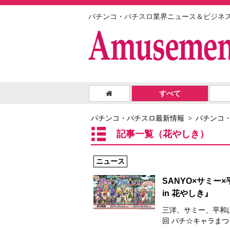
パチンコ・パチスロ業界ニュース＆ビジネ
すべて
パチンコ・パチスロ最新情報
パチンコ
記事一覧（花やしき）
ニュース
SANYO×サミー
in 花やしき』
三洋、サミー、平和
回 パチ☆キャラまつり