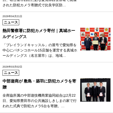
された防犯カメラ寄贈式で比良学区防…
2026年04月21日
ニュース
熱田警察署に防犯カメラ寄付｜真城ホー
ルディングス
「プレイランドキャッスル」の屋号で愛知県を
中心にパチンコホール15店舗を運営する真城ホ
ールディングス（名古屋市）は、地域…
2026年03月02日
ニュース
中部遊商が 敷島・築羽に防犯カメラを寄
贈
全商協所属の中部遊技機商業協同組合は2月22
日、愛知県豊田市の公共施設しきしまの家で行
われた式典で防犯カメラ5台を寄贈。…