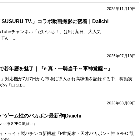
2025年11月19日
USURU TV.」コラボ動画撮影に密着｜Daiichi
るYouTubeチャンネル「だいいち！」は9月某日、大人気
U TV.」…
2025年07月18日
で若年層を魅了｜『e 真・一騎当千～軍神覚醒～』
ラス」対応機が7月7日から市場に導入され高稼働を記録する中、稼動実
の「LT3.0…
2023年08月09日
ゲーム性のバカボン最新作|Daiichi
～神 SPEC 凱旋～』
日、ディ・ライト製パチンコ新機種『P世紀末・天才バカボン～神 SPEC 凱