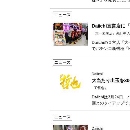
旋～』を発表した。
ニュース
Daiichi直営店
『大一岩塚店』先行導入
Daiichiの直営
でパチンコ新機種『
ニュース
Daiichi
大当たり出玉を3
『P哲也』
Daiichiは3月2
画とのタイアップで
ニュース
Daiichi