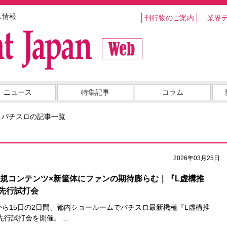
ス情報
刊行物のご案内
業界
ニュース
特集記事
コラム
・パチスロの記事一覧
2026年03月25日
業界新規コンテンツ×新筐体にファンの期待膨らむ｜『L虚構推
先行試打会
から15日の2日間、都内ショールームでパチスロ最新機種『L虚構推
先行試打会を開催。…