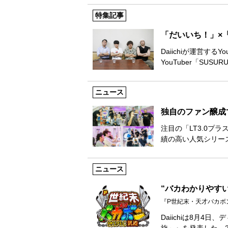
特集記事
「だいいち！」×「S
Daiichiが運営す
YouTuber「SUSUR
ニュース
独自のファン醸成
注目の「LT3.0プ
績の高い人気シリーズ
ニュース
“バカわかりやすい”
『P世紀末・天才バカボン
Daiichiは8月4