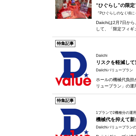
“ひぐらし”の限
『Pひぐらしのなく頃に
Daiichiは2月
して、「限定フィギ
特集記事
Daiichi
リスクを軽減して
Daiichiバリュープラン
ホールの機械代負担が増
リュープラン」の運
特集記事
1プランで2機種分の運
機械代を抑えて新
Daiichiバリュープラン