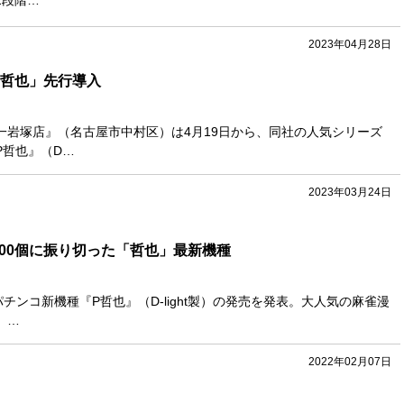
2段階…
2023年04月28日
に「哲也」先行導入
店『大一岩塚店』（名古屋市中村区）は4月19日から、同社の人気シリーズ
P哲也』（D…
2023年03月24日
000個に振り切った「哲也」最新機種
4日、パチンコ新機種『P哲也』（D-light製）の発売を発表。大人気の麻雀漫
、…
2022年02月07日