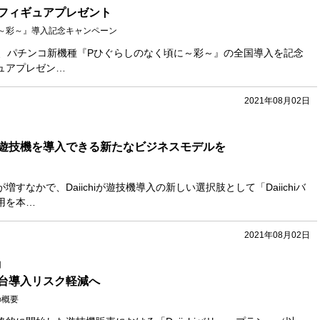
定フィギュアプレゼント
～彩～』導入記念キャンペーン
7日から、パチンコ新機種『Pひぐらしのなく頃に～彩～』の全国導入を記念
ュアプレゼン…
2021年08月02日
遊技機を導入できる新たなビジネスモデルを
すなかで、Daiichiが遊技機導入の新しい選択肢として「Daiichiバ
用を本…
2021年08月02日
用
台導入リスク軽減へ
の概要