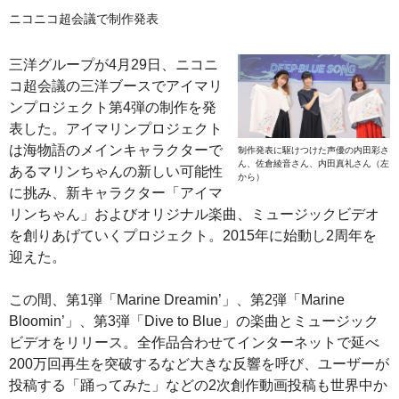
ニコニコ超会議で制作発表
三洋グループが4月29日、ニコニ
コ超会議の三洋ブースでアイマリ
ンプロジェクト第4弾の制作を発
表した。アイマリンプロジェクト
は海物語のメインキャラクターで
制作発表に駆けつけた声優の内田彩さ
ん、佐倉綾音さん、内田真礼さん（左
あるマリンちゃんの新しい可能性
から）
に挑み、新キャラクター「アイマ
リンちゃん」およびオリジナル楽曲、ミュージックビデオ
を創りあげていくプロジェクト。2015年に始動し2周年を
迎えた。
この間、第1弾「Marine Dreamin’」、第2弾「Marine
Bloomin’」、第3弾「Dive to Blue」の楽曲とミュージック
ビデオをリリース。全作品合わせてインターネットで延べ
200万回再生を突破するなど大きな反響を呼び、ユーザーが
投稿する「踊ってみた」などの2次創作動画投稿も世界中か