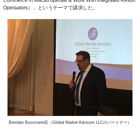
Commerce in Macau operate & Work With Integrated Resort
Operaators）」というテーマで講演した。
Brendan Bussmann氏（Global Market Advisors LLCのパートナー）