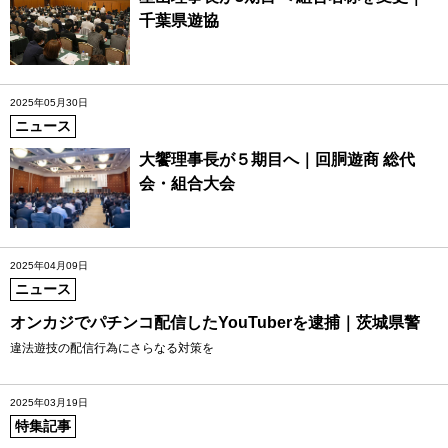
千葉県遊協
2025年05月30日
ニュース
大饗理事長が５期目へ｜回胴遊商 総代
会・組合大会
2025年04月09日
ニュース
オンカジでパチンコ配信したYouTuberを逮捕｜茨城県警
違法遊技の配信行為にさらなる対策を
2025年03月19日
特集記事