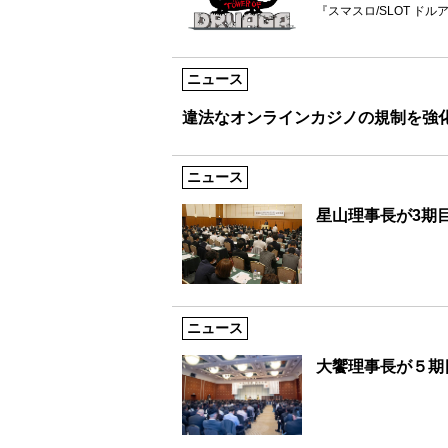
『スマスロ/SLOT ド
ニュース
違法なオンラインカジノの規制を強
ニュース
星山理事長が3期
ニュース
大饗理事長が５期