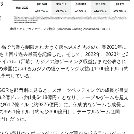
3
回
出所：アメリカンゲーミング協会（American Gaming Association／AGA）
ミック禍で営業を制限され大きく落ち込んだものの、翌2021年に
4％も上回り過去最高を記録した。そして、2022年、2023年と3
ライバル（部族）カジノの総ゲーミング収益はまだ公表され
年の米国におけるカジノの総ゲーミング収益は1100億ドル（約
は予想している。
計GGRを部門別に見ると、スポーツベッティングの成長が目覚
09.2億ドル（約1兆6418億円）となり、テーブルゲームを超え
く伸び61.7億ドル（約9276億円）に。伝統的なゲームも成長し
355.1億ドル（約5兆3390億円）、テーブルゲームは同
1億円）だった。
よび小売りのスポーツベッティング等から成るランドベース