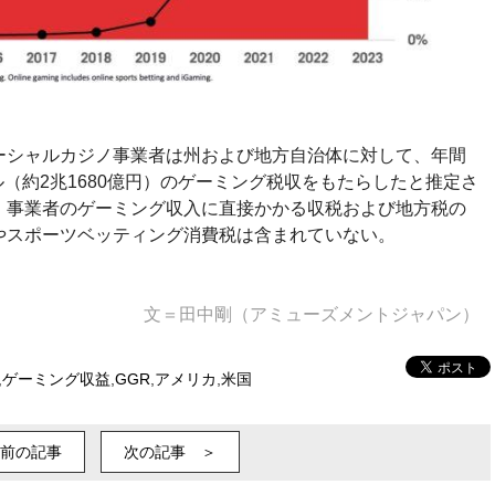
ーシャルカジノ事業者は州および地方自治体に対して、年間
ドル（約2兆1680億円）のゲーミング税収をもたらしたと推定さ
、事業者のゲーミング収入に直接かかる収税および地方税の
やスポーツベッティング消費税は含まれていない。
文＝田中剛（アミューズメントジャパン）
,
ゲーミング収益
,
GGR
,
アメリカ
,
米国
前の記事
次の記事 ＞