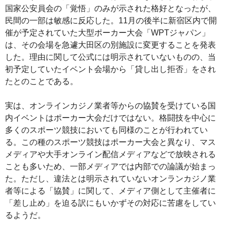
国家公安員会の「覚悟」のみが示された格好となったが、
民間の一部は敏感に反応した。11月の後半に新宿区内で開
催が予定されていた大型ポーカー大会「WPTジャパン」
は、その会場を急遽大田区の別施設に変更することを発表
した。理由に関して公式には明示されていないものの、当
初予定していたイベント会場から「貸し出し拒否」をされ
たとのことである。
実は、オンラインカジノ業者等からの協賛を受けている国
内イベントはポーカー大会だけではない。格闘技を中心に
多くのスポーツ競技においても同様のことが行われてい
る。この種のスポーツ競技はポーカー大会と異なり、マス
メディアや大手オンライン配信メディアなどで放映される
ことも多いため、一部メディアでは内部での論議が始まっ
た。ただし、違法とは明示されていないオンランカジノ業
者等による「協賛」に関して、メディア側として主催者に
「差し止め」を迫る訳にもいかずその対応に苦慮をしてい
るようだ。