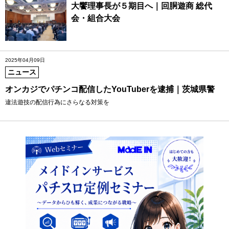
大饗理事長が５期目へ｜回胴遊商 総代
会・組合大会
2025年04月09日
ニュース
オンカジでパチンコ配信したYouTuberを逮捕｜茨城県警
違法遊技の配信行為にさらなる対策を