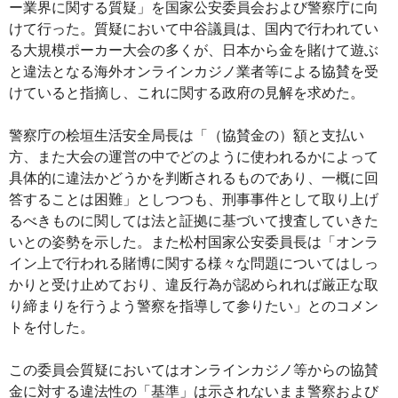
ー業界に関する質疑」を国家公安委員会および警察庁に向
けて行った。質疑において中谷議員は、国内で行われてい
る大規模ポーカー大会の多くが、日本から金を賭けて遊ぶ
と違法となる海外オンラインカジノ業者等による協賛を受
けていると指摘し、これに関する政府の見解を求めた。
警察庁の桧垣生活安全局長は「（協賛金の）額と支払い
方、また大会の運営の中でどのように使われるかによって
具体的に違法かどうかを判断されるものであり、一概に回
答することは困難」としつつも、刑事事件として取り上げ
るべきものに関しては法と証拠に基づいて捜査していきた
いとの姿勢を示した。また松村国家公安委員長は「オンラ
イン上で行われる賭博に関する様々な問題についてはしっ
かりと受け止めており、違反行為が認められれば厳正な取
り締まりを行うよう警察を指導して参りたい」とのコメン
トを付した。
この委員会質疑においてはオンラインカジノ等からの協賛
金に対する違法性の「基準」は示されないまま警察および