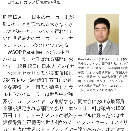
［コラム］カジノ研究者の視点
昨年12月、「日本のポーカー史が
動いた」とも言われる大きなでき
ごとがあった。バハマで行われて
いた世界最大のポーカー・トーナ
メントシリーズのひとつである
「WSOP Paradise」のウルトラ
ハイローラーと呼ばれる部門にお
Kiso Takashi ［プロフィール］日本で
数少ないカジノの専門研究者。ネバダ
いて、12月12日に日本人プレイヤ
大学ラスベガス校ホテル経営学部首席
ーのオオヤマサシ氏が見事優勝し
卒業（カジノ経営学専攻）。米国大手
カジノ事業者での会計監査職を経て帰
294万ドル（約4億3千万円）の賞
国。2004年、エンタテインメントビ
ジネス総合研究所入社。2011年、
金を獲得した。同氏が優勝したウ
（株）国際カジノ研究所設立。
ルトラハイローラーは世界中の強
豪ポーカープレイヤーが集結する、同大会における最高賞
金額が設定される部門であり、エントリー料は破格の1500
万円（！）。トーナメントの最終テーブルに残ったのは生
涯獲得賞金77億円で世界4位のジェイソン・クーン（アメリ
カ）を含む世界のトッププレイヤー達であった。オオヤマ