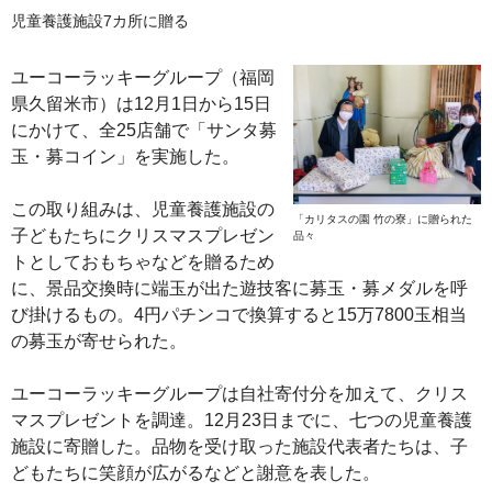
児童養護施設7カ所に贈る
ユーコーラッキーグループ（福岡
県久留米市）は12月1日から15日
にかけて、全25店舗で「サンタ募
玉・募コイン」を実施した。
この取り組みは、児童養護施設の
「カリタスの園 竹の寮」に贈られた
子どもたちにクリスマスプレゼン
品々
トとしておもちゃなどを贈るため
に、景品交換時に端玉が出た遊技客に募玉・募メダルを呼
び掛けるもの。4円パチンコで換算すると15万7800玉相当
の募玉が寄せられた。
ユーコーラッキーグループは自社寄付分を加えて、クリス
マスプレゼントを調達。12月23日までに、七つの児童養護
施設に寄贈した。品物を受け取った施設代表者たちは、子
どもたちに笑顔が広がるなどと謝意を表した。