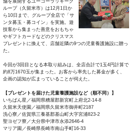
舗を展開するユーコーラッキーグ
ループ（久留米市）は12月1日か
ら10日まで、グループ全店で「サ
ンタ募玉・募コイン」を実施。遊
技客から集まった善意をおもちゃ
やギフトカードなどのクリスマス
プレゼントに換えて、店舗近隣の9つの児童養護施設に贈っ
た。
今回が3回目となる本取り組みは、全店合計で1玉4円計算で
約8万1670玉が集まった。お客から率先した募金が多く、
企画の認知が広まっていることが伺えた。
【プレゼントを届けた児童養護施設など（順不同）】
いちばん星／福岡県糟屋郡新宮町上府北2-14-8
久留米天使園／福岡県久留米市御井町2187
洗心寮／佐賀県三養基郡基山町大字宮浦823-2
聖ヨゼフ寮／大分県中津市永添2646-4
マリア園／長崎県長崎市南山手町16-33