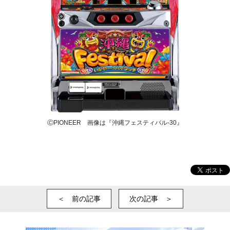
ⒸPIONEER 画像は『沖縄フェスティバル-30』
＜ 前の記事
次の記事 ＞