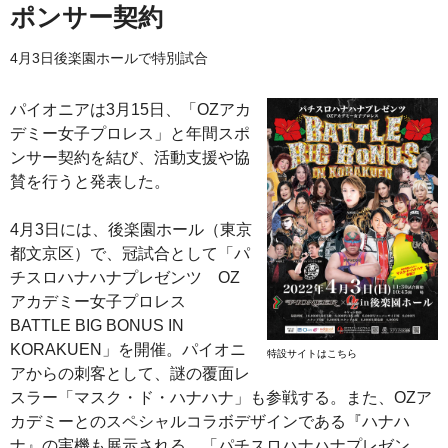
ポンサー契約
4月3日後楽園ホールで特別試合
パイオニアは3月15日、「OZアカ
デミー女子プロレス」と年間スポ
ンサー契約を結び、活動支援や協
賛を行うと発表した。
4月3日には、後楽園ホール（東京
都文京区）で、冠試合として「パ
チスロハナハナプレゼンツ OZ
アカデミー女子プロレス
BATTLE BIG BONUS IN
KORAKUEN」を開催。パイオニ
特設サイトはこちら
アからの刺客として、謎の覆面レ
スラー「マスク・ド・ハナハナ」も参戦する。また、OZア
カデミーとのスペシャルコラボデザインである『ハナハ
ナ』の実機も展示される。「パチスロハナハナプレゼン