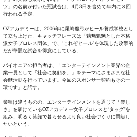
ツ」の名前が付いた冠試合は、4月3日を含めて年内に３回
行われる予定。
OZアカデミーは、2006年に尾崎魔弓がヒール養成学校とし
て立ち上げた。キャッチフレーズは「魑魅魍魎とした本格
派女子プロレス団体」で、“これぞヒール”を体現した攻撃的
だが華麗な試合を得意にしている。
パイオニアの担当者は、「エンターテインメント業界の企
業一員として『社会に笑顔を。』をテーマにさまざまな社
会献活動を行っています。今回のスポンサー契約もその一
環です」と話す。
業種は違うものの、エンターテインメントを通じて「楽し
さ」を届けているOZアカデミー女子プロレスと“タッグ”を
組み、明るく笑顔で暮らせるより良い社会づくりに貢献し
たいという。