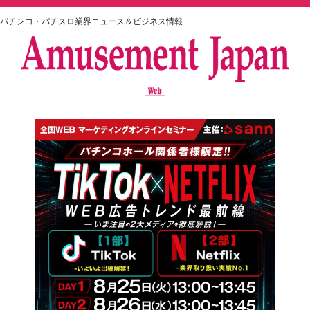
パチンコ・パチスロ業界ニュース＆ビジネス情報