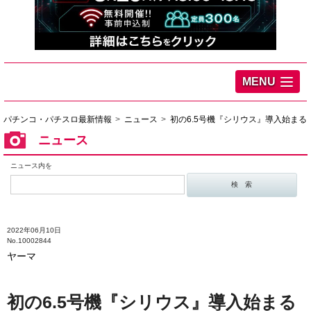
MENU
パチンコ・パチスロ最新情報
ニュース
初の6.5号機『シリウス』導入始まる
ニュース
ニュース内を
2022年06月10日
No.10002844
ヤーマ
初の6.5号機『シリウス』導入始まる