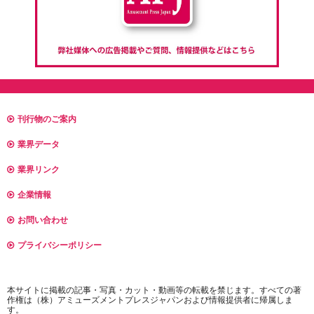
刊行物のご案内
業界データ
業界リンク
企業情報
お問い合わせ
プライバシーポリシー
本サイトに掲載の記事・写真・カット・動画等の転載を禁じます。すべての著
作権は（株）アミューズメントプレスジャパンおよび情報提供者に帰属しま
す。