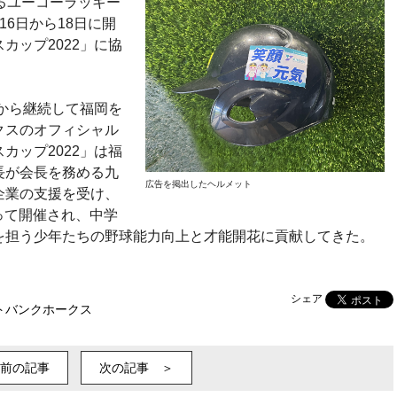
るユーコーラッキー
6日から18日に開
カップ2022」に協
年から継続して福岡を
クスのオフィシャル
カップ2022」は福
長が会長を務める九
広告を掲出したヘルメット
企業の支援を受け、
たって開催され、中学
を担う少年たちの野球能力向上と才能開花に貢献してきた。
シェア
トバンクホークス
前の記事
次の記事 ＞