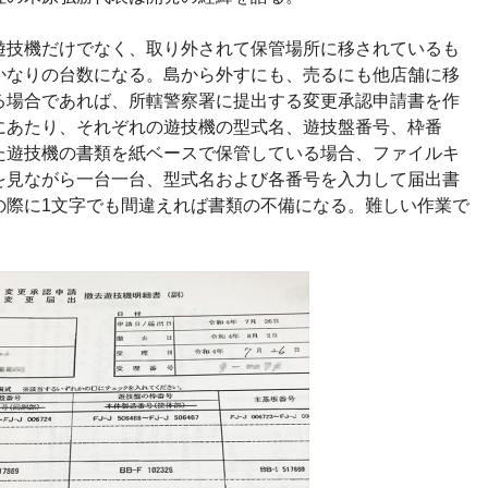
遊技機だけでなく、取り外されて保管場所に移されているも
かなりの台数になる。島から外すにも、売るにも他店舗に移
る場合であれば、所轄警察署に提出する変更承認申請書を作
にあたり、それぞれの遊技機の型式名、遊技盤番号、枠番
た遊技機の書類を紙ベースで保管している場合、ファイルキ
を見ながら一台一台、型式名および各番号を入力して届出書
の際に1文字でも間違えれば書類の不備になる。難しい作業で