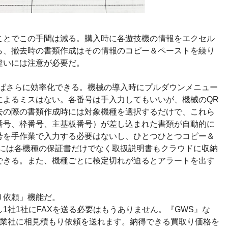
ことでこの手間は減る。購入時に各遊技機の情報をエクセル
ら、撤去時の書類作成はその情報のコピー＆ペーストを繰り
違いには注意が必要だ。
えばさらに効率化できる。機械の導入時にプルダウンメニュー
によるミスはない。各番号は手入力してもいいが、機械のQR
去の際の書類作成時には対象機種を選択するだけで、これら
番号、枠番号、主基板番号）が差し込まれた書類が自動的に
号を手作業で入力する必要はないし、ひとつひとつコピー＆
』には各機種の保証書だけでなく取扱説明書もクラウドに収納
できる。また、機種ごとに検定切れが迫るとアラートを出す
り依頼」機能だ。
1社1社にFAXを送る必要はもうありません。『GWS』な
売業社に相見積もり依頼を送れます。納得できる買取り価格を