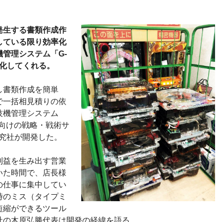
発生する書類作成作
している限り効率化
管理システム「G-
効率化してくれる。
し書類作成を簡単
で一括相見積りの依
技機管理システム
向けの戦略・戦術サ
研究社が開発した。
利益を生み出す営業
いた時間で、店長様
の仕事に集中してい
時のミス（タイプミ
短縮ができるツール
社の木原弘勝代表は開発の経緯を語る。