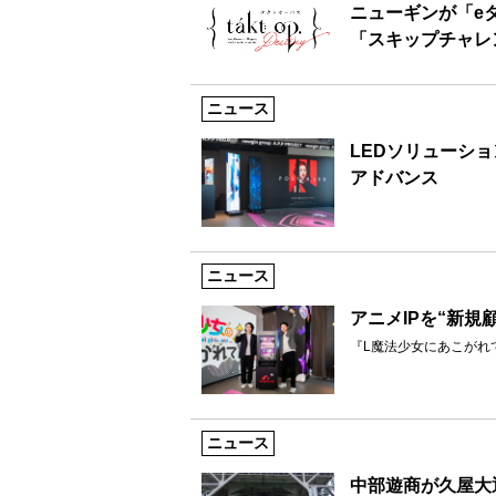
ニューギンが「e
「スキップチャレ
ニュース
LEDソリューシ
アドバンス
ニュース
アニメIPを“新規
『L魔法少女にあこがれ
ニュース
中部遊商が久屋大