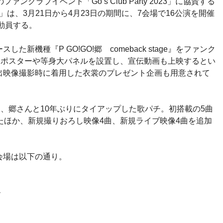
ンクラブイベント「Go’s Club Party 2023」に協賛する
 2023」は、3月21日から4月23日の期間に、7会場で16公演を開催
を動員する。
新機種『P GO!GO!郷 comeback stage』をファンク
1ポスターや等身大パネルを設置し、宣伝動画も上映するとい
出映像撮影時に着用した衣裳のプレゼント企画も用意されて
tage』は、郷さんと10年ぶりにタイアップした歌パチ。初搭載の5曲
たほか、新規撮りおろし映像4曲、新規ライブ映像4曲を追加
会場は以下の通り。
ル