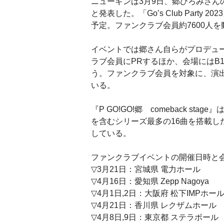
ニューギンは3月9日、郷ひろみさんのファ
と発表した。「Go’s Club Party
予定。ファンクラブ会員約7600人
イベントでは郷さん自らがプロデュースした
ラブ会員にPRするほか、会場にはB
う。ファンクラブ会員を対象に、演
いる。
『P GO!GO!郷 comeback s
を含むシリーズ最多の16曲を搭載し
している。
ファンクラブイベントの開催日時と
▽3月21日：宮城県 電力ホール
▽4月16日：愛知県 Zepp Nagoya
▽4月1日,2日：大阪府 松下IMPホー
▽4月21日：香川県 レクザムホール
▽4月8日,9日：東京都 ステラボール