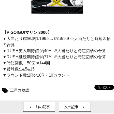
【P GO!GO!マリン 3000】
▼大当たり確率:約1/199.8→約1/99.9 ※大当たりと時短図柄
の合算
▼RUSH突入期待値:約40% ※大当たりと時短図柄の合算
▼RUSH継続期待値:約77% ※大当たりと時短図柄の合算
▼時短回数：50回or144回
▼賞球数:1&5&15
▼ラウンド数:2Ror10R・10カウント
三洋
,
海物語
＜ 前の記事
次の記事 ＞