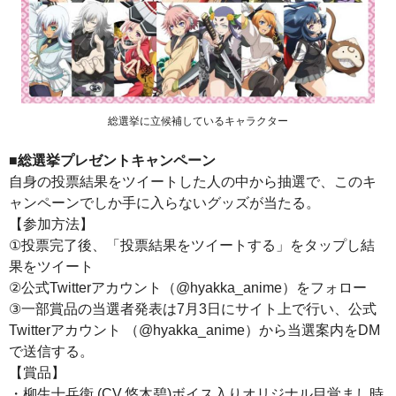
総選挙に立候補しているキャラクター
■総選挙プレゼントキャンペーン
自身の投票結果をツイートした人の中から抽選で、このキ
ャンペーンでしか手に入らないグッズが当たる。
【参加方法】
①投票完了後、「投票結果をツイートする」をタップし結
果をツイート
②公式Twitterアカウント（@hyakka_anime）をフォロー
③一部賞品の当選者発表は7月3日にサイト上で行い、公式
Twitterアカウント （@hyakka_anime）から当選案内をDM
で送信する。
【賞品】
・柳生十兵衛 (CV.悠木碧)ボイス入りオリジナル目覚まし時