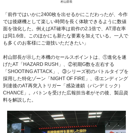
村山部長
「前作ではいかに2400枚を出せるかにこだわったが、今作
では後継機として楽しい時間を長く体験できるように数値
面を強化した。例えばAT確率は前作の2.1倍で、AT滞在率
は同1.6倍。このほかにも新たな要素を加えている。一人で
も多くのお客様にご遊技いただきたい」
村山部長が示した本機のセールスポイントは、①進化を遂
げたAT「HAZARD RUSH」、②初期G数を左右する
「SHOOTING ATTACK」、③シリーズ初のバトルタイプを
採用した特化ゾーン「NIGHT OF FIRE」、④エンディング
到達後のAT再突入トリガー「感染連鎖（パンデミック）
CHANCE」。バトンを受けた広報担当者がその後、製品資
料を解説した。