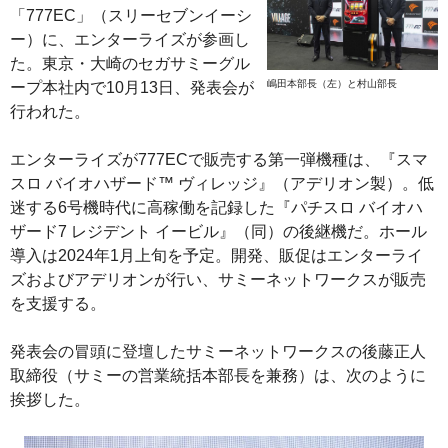
「777EC」（スリーセブンイーシ
ー）に、エンターライズが参画し
た。東京・大崎のセガサミーグル
嶋田本部長（左）と村山部長
ープ本社内で10月13日、発表会が
行われた。
エンターライズが777ECで販売する第一弾機種は、『スマ
スロ バイオハザード™ ヴィレッジ』（アデリオン製）。低
迷する6号機時代に高稼働を記録した『パチスロ バイオハ
ザード7 レジデント イービル』（同）の後継機だ。ホール
導入は2024年1月上旬を予定。開発、販促はエンターライ
ズおよびアデリオンが行い、サミーネットワークスが販売
を支援する。
発表会の冒頭に登壇したサミーネットワークスの後藤正人
取締役（サミーの営業統括本部長を兼務）は、次のように
挨拶した。