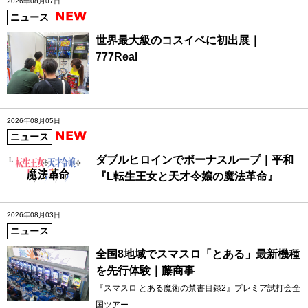
2026年08月07日
ニュース
世界最大級のコスイベに初出展｜
777Real
2026年08月05日
ニュース
ダブルヒロインでボーナスループ｜平和
『L転生王女と天才令嬢の魔法革命』
2026年08月03日
ニュース
全国8地域でスマスロ「とある」最新機種
を先行体験｜藤商事
『スマスロ とある魔術の禁書目録2』プレミア試打会全
国ツアー