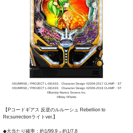
©SUNRISE／PROJECT L-GEASS Character Design ©2006-2017 CLAMP・ST
©SUNRISE／PROJECT L-GEASS Character Design ©2006-2018 CLAMP・ST
©Bandai Namco Sevens Inc.
©Bisty ©Fields
【Pコードギアス 反逆のルルーシュ Rebellion to
Re;surrectionライトver.】
◆大当たり確率：約1/99.9→約1/7.8