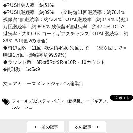
◆RUSH突入率：約51%
◆RUSH継続率：約89% （※時短11回継続率：約78.4％
残保留4個継続率：約42.4％TOTAL継続率：約87.4％ 時短1
万回継続率：約99.9％ 残保留4個継続率：約42.4％ TOTAL
継続率：約99.9％ コードギアスチャンスTOTAL継続率：約
89％ ※特図2の場合）
◆時短回数：11回+残保留4個or次回まで （※次回まで＝
時短1万回・継続率約99.99%）
◆ラウンド数：3Ror5Ror9Ror10R・10カウント
◆賞球数：1&5&9
文＝アミューズメントジャパン編集部
フィールズ
,
ビスティ
,
パチンコ新機種
,
コードギアス
,
ルルーシュ
＜ 前の記事
次の記事 ＞