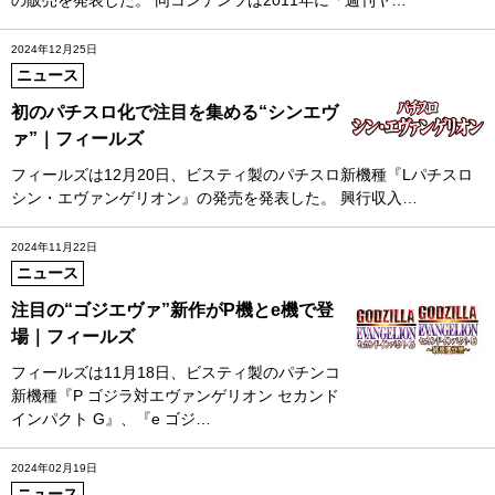
2024年12月25日
ニュース
初のパチスロ化で注目を集める“シンエヴ
ァ”｜フィールズ
フィールズは12月20日、ビスティ製のパチスロ新機種『Lパチスロ
シン・エヴァンゲリオン』の発売を発表した。 興行収入…
2024年11月22日
ニュース
注目の“ゴジエヴァ”新作がP機とe機で登
場｜フィールズ
フィールズは11月18日、ビスティ製のパチンコ
新機種『P ゴジラ対エヴァンゲリオン セカンド
インパクト G』、『e ゴジ…
2024年02月19日
ニュース