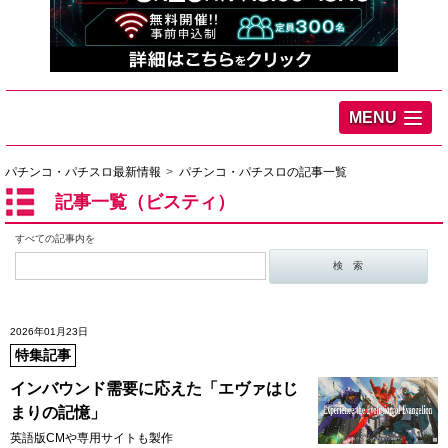
MENU
パチンコ・パチスロ最新情報
パチンコ・パチスロの記事一覧
記事一覧（ビスティ）
すべての記事内を
2026年01月23日
特集記事
インバウンド需要に応えた「エヴァはじ
まりの記憶」
英語版CMや専用サイトも製作