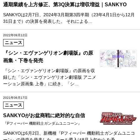
通期業績を上方修正、第3Q決算は増収増益｜SANKYO
SANKYOは2月7日、2024年3月期第3四半期（23年4月1日から12月
31日まで）の決算を発表した。 それによる…
2022年09月12日
ニュース
『シン・エヴァンゲリオン劇場版』の原
画集・下巻を発売
『シン・エヴァンゲリオン劇場版』の原画を収
録した「シン・エヴァンゲリオン劇場版 アニメ
ーション原画集 上巻」に続き、「シ…
2021年06月17日
ニュース
SANKYOがお盆商戦に絶対的な自信
『Pフィーバー 機動戦士ガンダムユニコーン』
SANKYOは6月2日、新機種『Pフィーバー 機動戦士ガンダムユニコ
ーン』の発売を発表した。ホール導入は8月上旬からを予…